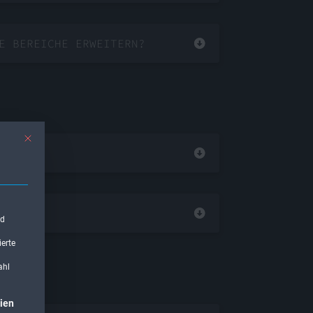
E BEREICHE ERWEITERN?
Mit diesem Button wird der Dialog geschlossen. Seine Funktionalität ist ident
nd
ierte
ahl
 kann. Die erste Service-Gruppe ist essenziell und kann nicht abgewählt wer
ien