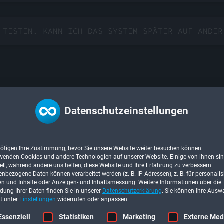
 TESTEN. KANN ICH DAS SYSTEM SPÄTER AUF ANDER
RACHEN VERFÜGBAR?
Datenschutzeinstellungen
ötigen Ihre Zustimmung, bevor Sie unsere Website weiter besuchen können.
TIONALE PROJEKTE NUTZEN?
wenden Cookies und andere Technologien auf unserer Website. Einige von ihnen si
ell, während andere uns helfen, diese Website und Ihre Erfahrung zu verbessern.
nbezogene Daten können verarbeitet werden (z. B. IP-Adressen), z. B. für personalis
n und Inhalte oder Anzeigen- und Inhaltsmessung.
Weitere Informationen über die
ung Ihrer Daten finden Sie in unserer
Datenschutzerklärung
.
Sie können Ihre Ausw
it unter
Einstellungen
widerrufen oder anpassen.
gt eine Liste der Service-Gruppen, für die eine Einwilligung erteilt werden
Essenziell
Statistiken
Marketing
Externe Med