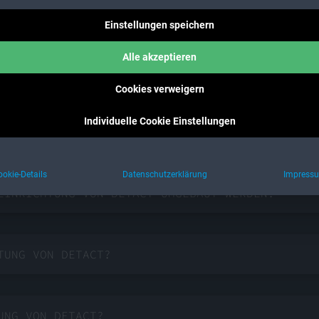
 FÜR DETACT?
Einstellungen speichern
Alle akzeptieren
DETACT?
Cookies verweigern
Individuelle Cookie Einstellungen
 DAMIT DETACT ZUVERLÄSSIG LÄUFT (SYSTEMVORAUS
ookie-Details
Datenschutzerklärung
Impress
EINRICHTUNG VON DETACT UMGEBAUT WERDEN?
TUNG VON DETACT?
UNG VON DETACT?