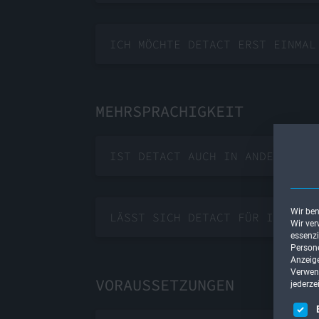
ICH MÖCHTE DETACT ERST EINMAL
MEHRSPRACHIGKEIT
IST DETACT AUCH IN ANDEREN SP
Wir ben
LÄSST SICH DETACT FÜR INTERNA
Wir ver
essenzi
Persone
Anzeige
Verwend
VORAUSSETZUNGEN
jederze
Es fol