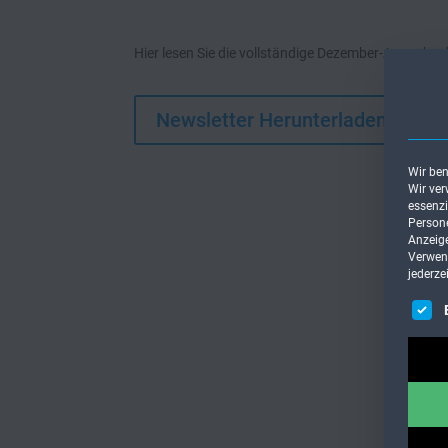
Hier lesen Sie die vollständige Dezember-Ausgabe
Newsletter Herunterladen
Wir ben
Wir ver
essenzi
Persone
Anzeige
Verwend
jederze
Es fol