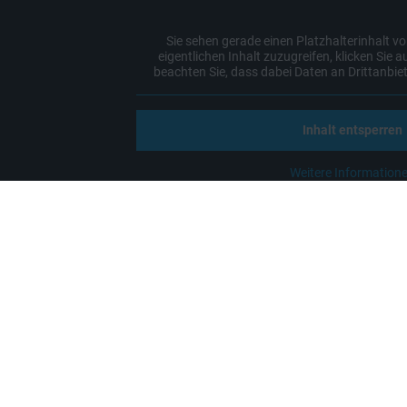
Sie sehen gerade einen Platzhalterinhalt v
eigentlichen Inhalt zuzugreifen, klicken Sie a
beachten Sie, dass dabei Daten an Drittanbi
Inhalt entsperren
Weitere Information
'
'