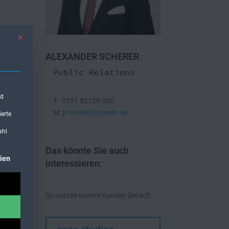
Mit diesem Button wird der Dialog geschlossen. Seine Funktionalität ist ident
ALEXANDER SCHERER
Public Relations
nd
T: 0351 82126-300
M:
presse[at]symate.de
ierte
ahl
Das könnte Sie auch
 kann. Die erste Service-Gruppe ist essenziell und kann nicht abgewählt wer
ien
interessieren:
So nutzen unsere Kunden Detact!