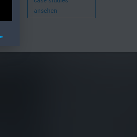
case studies
ansehen
um