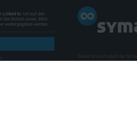
on
Linked In
. Um auf den
uf den Button unten. Bitte
eter weitergegeben werden.
Detact ist ein Produkt der Sy
en
SYMATE WEBSEITE
Hauptniederlassung: Georg-
Forschungsstelle: c/o TU D
Telefon +49 351 82126-30
Telefax +49 351 82126-399
E-Mail info@symate.de