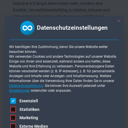
Industrie 4.0 längst keine Vision mehr, sondern eine
Realität. Um wettbewerbsfähig zu bleiben, müssen sich
Unternehmen den Herausforderungen und Chancen
Mit die
dieser vierten industriellen Revolution stellen. Ein
Datenschutzeinstellungen
wesentliches Instrument zur Optimierung von
Produktionsprozessen in diesem Kontext ist die
Betriebsdatenerfassung (BDE). In diesem Artikel werden
Wir benötigen Ihre Zustimmung, bevor Sie unsere Website weiter
wir die BDE näher beleuchten und ihre Abgrenzung von
besuchen können.
anderen relevanten Konzepten wie ERP,
Wir verwenden Cookies und andere Technologien auf unserer Website.
Einige von ihnen sind essenziell, während andere uns helfen, diese
Maschinendatenerfassung (MDE) und Manufacturing
Website und Ihre Erfahrung zu verbessern.
Personenbezogene Daten
Execution Systemen (MES) erläutern. Darüber hinaus
können verarbeitet werden (z. B. IP-Adressen), z. B. für personalisierte
werden wir untersuchen, wie Künstliche Intelligenz (KI)
Anzeigen und Inhalte oder Anzeigen- und Inhaltsmessung.
Weitere
Informationen über die Verwendung Ihrer Daten finden Sie in unserer
zur Effizienzsteigerung der BDE eingesetzt werden kann.
Datenschutzerklärung
.
Sie können Ihre Auswahl jederzeit unter
Einstellungen
widerrufen oder anpassen.
Betriebsdatenerfassung (BDE): Eine
Es folgt eine Liste der Service-Gruppen, für die eine Einwilligung er
Einführung
Essenziell
Statistiken
Betriebsdatenerfassung, oft auch als BDE-System
bezeichnet, ist ein wichtiger Bestandteil der Smart Factory
Marketing
im Rahmen von Industrie 4.0. Sie ermöglicht die
Externe Medien