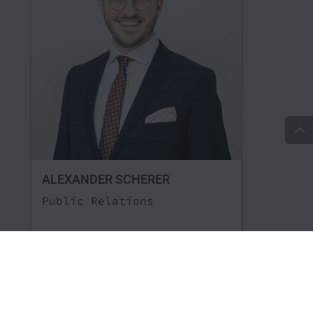
ALEXANDER SCHERER
Public Relations
T: 0351 82126-300
M:
presse[at]symate.de
Das könnte Sie auch interessieren: